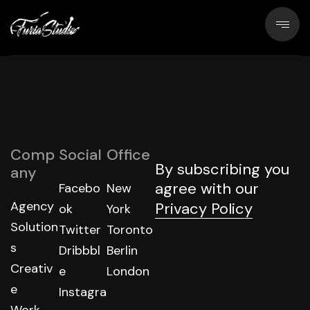
Comp
Social
Office
By subscribing you
any
agree with our
Facebo
New
Agency
Privacy Policy
ok
York
Solution
Twitter
Toronto
s
Dribbbl
Berlin
Creativ
e
London
e
Instagra