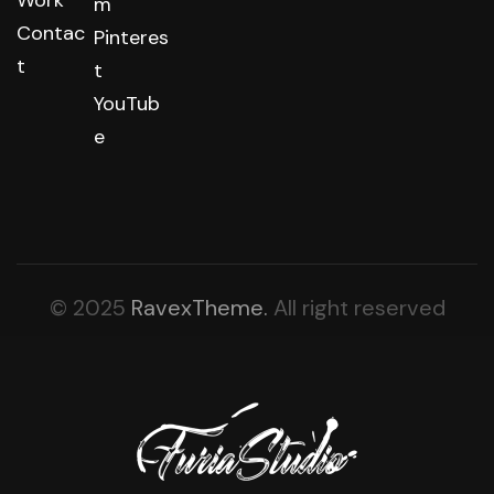
Work
m
Contac
Pinteres
t
t
YouTub
e
© 2025
RavexTheme.
All right reserved