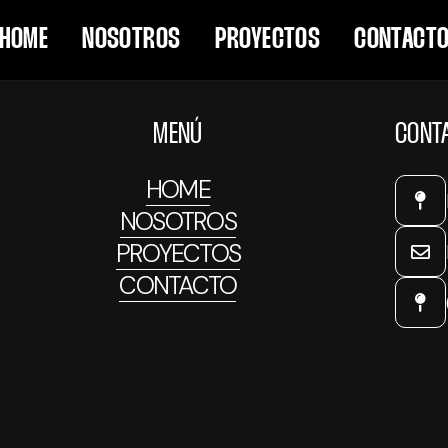
olio
Portfolio
Portfolio
Portfolio
Portfolio
HOME
NOSOTROS
PROYECTOS
CONTACT
ontal
Line
Box
Vertical
Slicer
Effect
Effect
MENÚ
CONT
HOME
NOSOTROS
PROYECTOS
CONTACTO