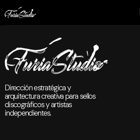
g
Design
Startup
Modern
Agency
Portf
Agency
Agency
Agency
Portfolio
Horiz
Dirección estratégica y
arquitectura creativa para sellos
discográficos y artistas
independientes.